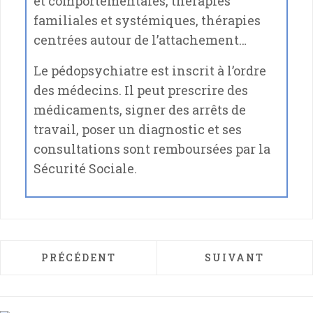
et comportementales, thérapies
familiales et systémiques, thérapies
centrées autour de l’attachement…
Le pédopsychiatre est inscrit à l’ordre
des médecins. Il peut prescrire des
médicaments, signer des arrêts de
travail, poser un diagnostic et ses
consultations sont remboursées par la
Sécurité Sociale.
ARTICLE PRÉCÉDENT : ANNONCER LE DIV
ARTICLE SUIVAN
PRÉCÉDENT
SUIVANT