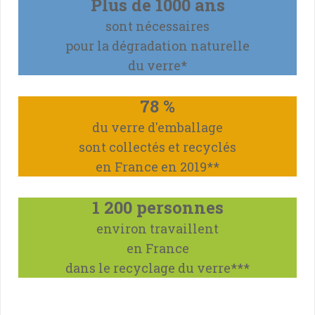
Plus de 1000 ans
sont nécessaires
pour la dégradation naturelle
du verre*
78 %
du verre d'emballage
sont collectés et recyclés
en France en 2019**
1 200 personnes
environ travaillent
en France
dans le recyclage du verre
***