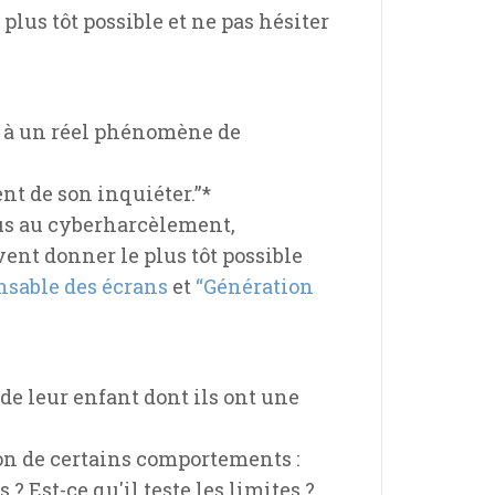
lus tôt possible et ne pas hésiter
nd à un réel phénomène de
nt de son inquiéter.”*
dus au cyberharcèlement,
ent donner le plus tôt possible
nsable des écrans
et
“Génération
 de leur enfant dont ils ont une
ion de certains comportements :
 ? Est-ce qu'il teste les limites ?