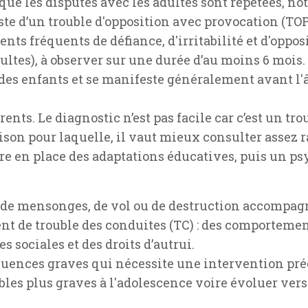
 que les disputes avec les adultes sont répétées, n
ste d’un trouble d'opposition avec provocation (TOP
ts fréquents de défiance, d'irritabilité et d'oppos
ultes), à observer sur une durée d’au moins 6 mois.
 des enfants et se manifeste généralement avant l'â
rents. Le diagnostic n’est pas facile car c’est un tr
raison pour laquelle, il vaut mieux consulter assez 
re en place des adaptations éducatives, puis un ps
n, de mensonges, de vol ou de destruction accomp
ent de trouble des conduites (TC) : des comportement
sociales et des droits d’autrui.
ences graves qui nécessite une intervention précoce
ubles plus graves à l'adolescence voire évoluer vers