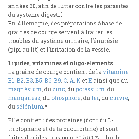
années 30, afin de lutter contre les parasites
du système digestif.
En Allemagne, des préparations à base de
graines de courge servent à traiter les
troubles du système urinaire, l’énurésie
(pipi au lit) et l’irritation de la vessie.
Lipides, vitamines et oligo-éléments
La graine de courge contient de la
vitamine
B1
,
B2
,
B3
,
B5
,
B6
,
B9
,
C
,
A
,
K
et
E
ainsi que du
magnésium
, du
zinc
, du
potassium
, du
manganèse
, du
phosphore
, du
fer
, du
cuivre
,
du
sélénium
.*
Elle contient des protéines (dont du L-
triptophane et de la cucurbitine) et sont
faites d'acides gras pour 30 à 50 %. L'huile