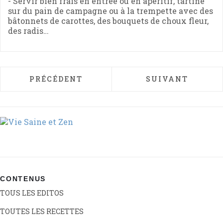
- Servir bien frais en entrée ou en apéritif, tartiné
sur du pain de campagne ou à la trempette avec des
bâtonnets de carottes, des bouquets de choux fleur,
des radis…
ARTICLE PRÉCÉDENT : HOUMOUS DE LENTI
ARTICLE SUIVAN
PRÉCÉDENT
SUIVANT
CONTENUS
TOUS LES EDITOS
TOUTES LES RECETTES