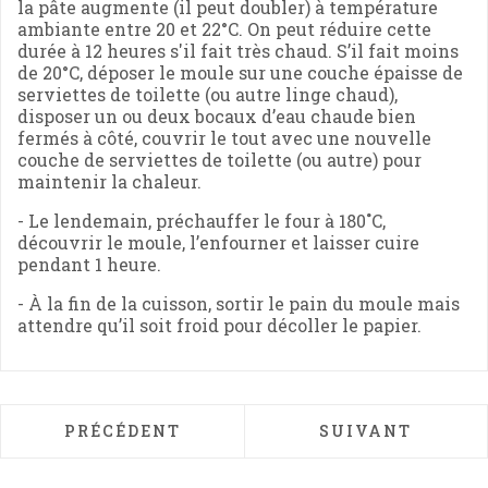
la pâte augmente (il peut doubler) à température
ambiante entre 20 et 22°C. On peut réduire cette
durée à 12 heures s'il fait très chaud. S’il fait moins
de 20°C, déposer le moule sur une couche épaisse de
serviettes de toilette (ou autre linge chaud),
disposer un ou deux bocaux d’eau chaude bien
fermés à côté, couvrir le tout avec une nouvelle
couche de serviettes de toilette (ou autre) pour
maintenir la chaleur.
- Le lendemain, préchauffer le four à 180˚C,
découvrir le moule, l’enfourner et laisser cuire
pendant 1 heure.
- À la fin de la cuisson, sortir le pain du moule mais
attendre qu’il soit froid pour décoller le papier.
ARTICLE PRÉCÉDENT : PAELLA À L'ENCOR
ARTICLE SUIVAN
PRÉCÉDENT
SUIVANT