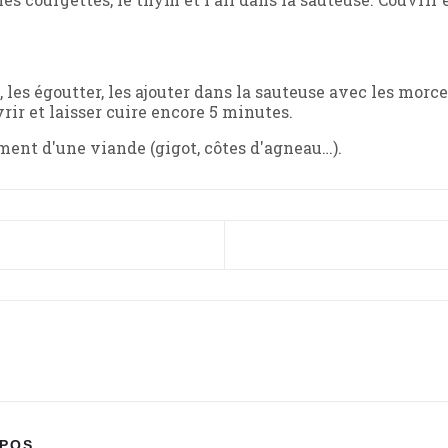
s, les égoutter, les ajouter dans la sauteuse avec les mo
rir et laisser cuire encore 5 minutes.
ent d'une viande (gigot, côtes d'agneau…).
ÉCÉDENT : GRATIN DE POTIMARRON AU PÉCORIN
OPOS