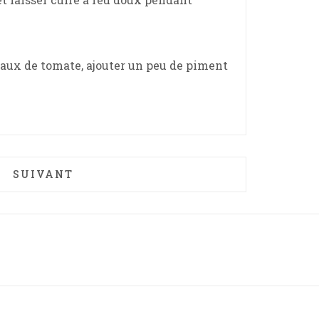
rceaux de tomate, ajouter un peu de piment
O
ARTICLE SUIVANT : MILLEFEUILLES D'ÉPINAR
SUIVANT