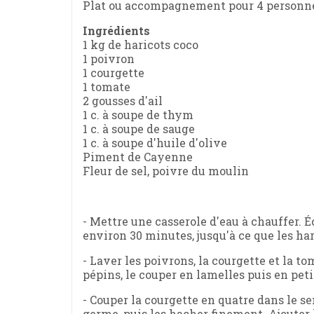
Plat ou accompagnement pour 4 personn
Ingrédients
1 kg de haricots coco
1 poivron
1 courgette
1 tomate
2 gousses d'ail
1 c. à soupe de thym
1 c. à soupe de sauge
1 c. à soupe d'huile d'olive
Piment de Cayenne
Fleur de sel, poivre du moulin
- Mettre une casserole d'eau à chauffer. Éc
environ 30 minutes, jusqu'à ce que les ha
- Laver les poivrons, la courgette et la t
pépins, le couper en lamelles puis en peti
- Couper la courgette en quatre dans le sen
germe, puis les hacher finement. Ajouter l