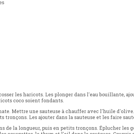
es
osser les haricots. Les plonger dans l'eau bouillante, ajou
ricots coco soient fondants.
omate. Mettre une sauteuse à chauffer avec l'huile d'olive
ts tronçons. Les ajouter dans la sauteuse et les faire sau
s de la longueur, puis en petits tronçons. Éplucher les go
es courgettes, le thym et l'ail dans la sauteuse. Couvrir 