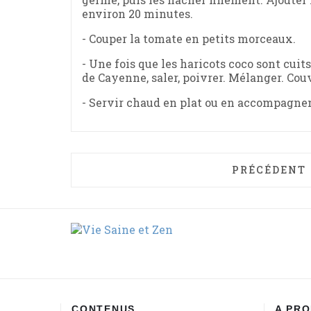
environ 20 minutes.
- Couper la tomate en petits morceaux.
- Une fois que les haricots coco sont cuit
de Cayenne, saler, poivrer. Mélanger. Couv
- Servir chaud en plat ou en accompagnem
ARTICLE PR
PRÉCÉDENT
CONTENUS
A PR