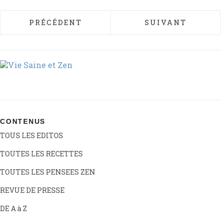
ARTICLE PRÉCÉDENT : VITAMINE E (TOCO
ARTICLE SUIVAN
PRÉCÉDENT
SUIVANT
CONTENUS
TOUS LES EDITOS
TOUTES LES RECETTES
TOUTES LES PENSEES ZEN
REVUE DE PRESSE
DE A à Z