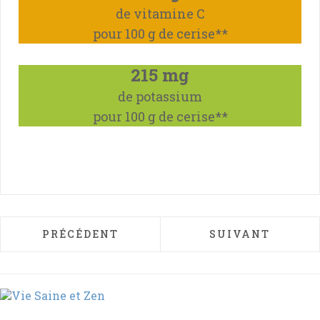
de vitamine C
pour 100 g de cerise**
215 mg
de potassium
pour 100 g de cerise**
ARTICLE PRÉCÉDENT : LE PETIT POIS, LÉ
ARTICLE SUIVAN
PRÉCÉDENT
SUIVANT