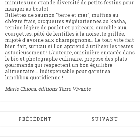
minutes une grande diversité de petits festins pour
manger au boulot.
Rillettes de saumon "terre et mer", muffins au
chèvre frais, croquettes végétariennes au kasha,
terrine légère de poulet et poireaux, crumble aux
courgettes, pâté de lentilles à la noisette grillée,
mijoté d'avoine aux champignons… Le tout vite fait
bien fait, surtout si l'on apprend à utiliser les restes
astucieusement ! L'auteure, cuisinière engagée dans
le bio et photographe culinaire, propose des plats
gourmands qui respectent un bon équilibre
alimentaire… Indispensable pour garnir sa
lunchbox quotidienne !
Marie Chioca, éditions Terre Vivante
ARTICLE PRÉCÉDENT : ENFIN PEINARDS A
ARTICLE SUIVAN
PRÉCÉDENT
SUIVANT