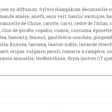
ues en diffusion. Sylvie Hampikian déconseille cel
amande amère, aneth, anis vert, basilic exotique, b
annelle de Chine, carotte, carvi, cèdre de l’Atlas, 
, clou de girofle, copahu, cumin, curcuma, épinette
ea, famonty, fenouil, gaulthérie couchée, gingemb
ella, kunzéa, lantana, laurier noble, lavande stoe
pact, origan vulgaire, persil, romarin à camphre, r
naisie annuelle, térébenthine, thym (autres CT que 
ÉCÉDENT : BIEN CHOISIR SES FLEURS EN CONSO