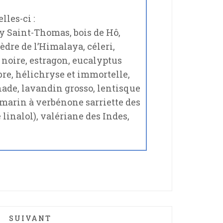
les-ci :
ay Saint-Thomas, bois de Hô,
cèdre de l’Himalaya, céleri,
 noire, estragon, eucalyptus
re, hélichryse et immortelle,
chade, lavandin grosso, lentisque
omarin à verbénone sarriette des
linalol), valériane des Indes,
M'ACTEUR
ARTICLE SUIVANT : LA RÉNOVATION ÉCOLOGI
SUIVANT