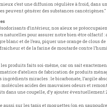
mieux c’est une diffusion régulière à froid, dans un
fées peuvent générer des substances cancérigènes."
res
ésodorisants d’intérieur, nos aïeux se préoccupaien
 naturelles pour assurer notre bien-être olfactif :
gre blanc et de l’eau, piquer une orange de clous de
fraicheur et de la farine de moutarde contre l’hum
 les produits faits soi-même, car on sait exactement
imatrice d’ateliers de fabrication de produits ména
ngrédients miracles : le bicarbonate, l’argile absor
les molécules acides des mauvaises odeurs et remont
duits dans une coupelle, d’y ajouter éventuellement 
 aussi sur les tapis et moquettes (on en saupoudre