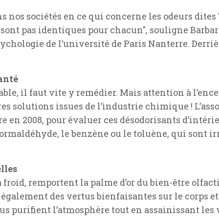
ns nos sociétés en ce qui concerne les odeurs dites 
 sont pas identiques pour chacun", souligne Barba
hologie de l’université de Paris Nanterre. Derrière
anté
ble, il faut vite y remédier. Mais attention à l’en
res solutions issues de l’industrie chimique ! L’as
tre en 2008, pour évaluer ces désodorisants d’intéri
maldéhyde, le benzène ou le toluène, qui sont irri
lles
à froid, remportent la palme d’or du bien-être olfa
également des vertus bienfaisantes sur le corps et 
us purifient l’atmosphère tout en assainissant les 