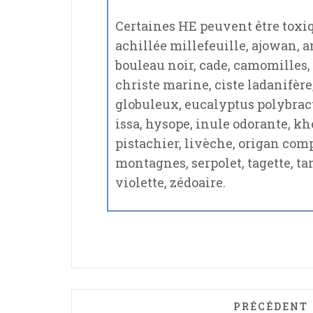
Certaines HE peuvent être toxiq
achillée millefeuille, ajowan, 
bouleau noir, cade, camomilles, c
christe marine, ciste ladanifère
globuleux, eucalyptus polybract
issa, hysope, inule odorante, kh
pistachier, livèche, origan com
montagnes, serpolet, tagette, ta
violette, zédoaire.
ARTICLE PR
PRÉCÉDENT