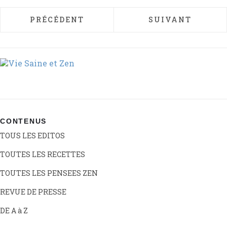
ARTICLE PRÉCÉDENT : LA TECHNIQUE DES
ARTICLE SUIVAN
PRÉCÉDENT
SUIVANT
CONTENUS
TOUS LES EDITOS
TOUTES LES RECETTES
TOUTES LES PENSEES ZEN
REVUE DE PRESSE
DE A à Z