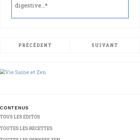
digestive…*
ARTICLE PRÉCÉDENT : LES MANTRAS : SU
ARTICLE SUIVAN
PRÉCÉDENT
SUIVANT
CONTENUS
TOUS LES EDITOS
TOUTES LES RECETTES
TOUTES LES PENSEES ZEN