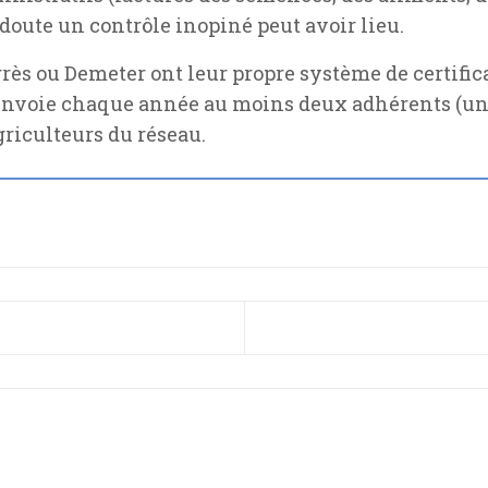
e doute un contrôle inopiné peut avoir lieu.
ès ou Demeter ont leur propre système de certific
 envoie chaque année au moins deux adhérents (u
griculteurs du réseau.
CÉDENT : PORTRAIT : PHILIPPE DESBROSSES, PI