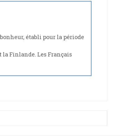
bonheur, établi pour la période
t la Finlande. Les Français
SON STRESS