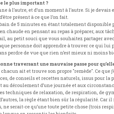
le le plus important ?
ne à l’autre, et d’un moment à l’autre. Si je devais 
’être présent à ce que l’on fait.
bain de 5 minutes en étant totalement disponible 
en chaude en pensant au repas à préparer, aux tâc
il, au petit souci que vous souhaitez partager avec 
 Chaque personne doit apprendre à trouver ce qui lui
 sans perdre de vue que rien n’est mieux ni moins bi
sonne traversant une mauvaise passe pour qu’elle
ue chacun ait et trouve son propre "remède". Ce que 
es, de conseils et recettes naturels, issus pour la p
nt au déroulement d’une journée et aux circonstanc
nes techniques de relaxation, de respiration, de gy
utres, la règle étant bien sûr la régularité. Car il 
s, ne serait-ce qu’une toute petite chose (trois res
a longue en ressentir les bienfaits…